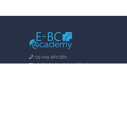
+39 049 9817360
info@e-businessconsulting.it
Fax +39 049 9817364
© Copyright 2024 | E-Business Consulting -