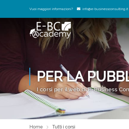
Vuoi maggiori informazioni?
info@e-businessconsulting.it
PER LA PUBBL
I corsi per il web di E-Business Co
Home
Tutti i corsi