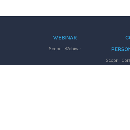
WEBINAR
C
Scopri i Webinar
PERSON
Scopri i Cor
 Sede Legale e Operativa: Corso del Popolo, 8 - 35131 Padova | P.IVA: IT 0380