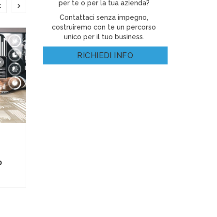
per te o per la tua azienda?
Contattaci senza impegno,
costruiremo con te un percorso
unico per il tuo business.
RICHIEDI INFO
E-Business Consulting
E-
o
Google Adwords