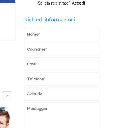
Sei già registrato?
Accedi
E-Business Consulting
E-
Richiedi informazioni
Corso Youtube
Cor