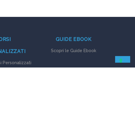
ORSI
GUIDE EBOOK
Scopri le Guide Ebook
ALIZZATI
si Personalizzati
0270286 |
Privacy
-
Cookie
-
Stefano Masiero