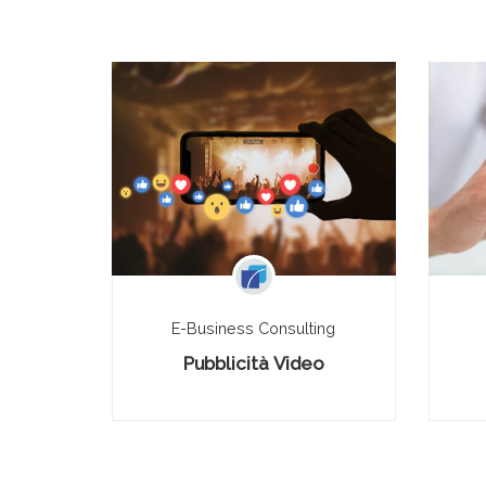
ing
E-Business Consulting
 Media
Pubblicità Video