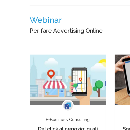
Webinar
Per fare Advertising Online
ing
E-Business Consulting
ie
Dal click al negozio: quali
Sp