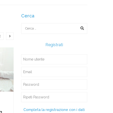
Cerca
Registrati
E-Business Consulting
E-
Completa la registrazione con i dati
g
Webinar Audio Marketing
Webina