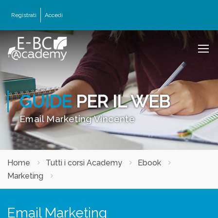
Registrati
Accedi
GUIDE
PER IL WEB
Email Marketing Vincente
Home
Tutti i corsi Academy
Ebook
Marketing
Email Marketing