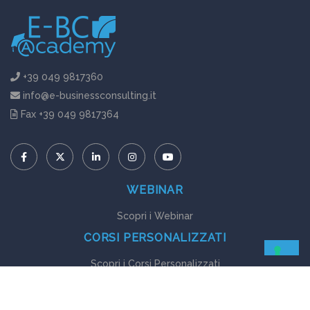
+39 049 9817360
info@e-businessconsulting.it
Fax +39 049 9817364
WEBINAR
Scopri i Webinar
CORSI PERSONALIZZATI
Scopri i Corsi Personalizzati
GUIDE EBOOK