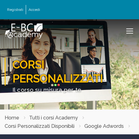
Registrati
Accedi
CORSI
PERSONALIZZATI
Il corso su misura per te
Home
Tutti i corsi Academy
Corsi Personalizzati Disponibili
Google Adwords