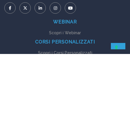
WEBINAR
Scopri i Webinar
CORSI PERSONALIZZATI
Scopri i Corsi Personalizzati
GUIDE EBOOK
Scopri le Guide Ebook
© Copyright 2024 | E-Business Consulting - Sede Legale e Operativa:
Corso del Popolo, 8 - 35131 Padova | P.IVA: IT 03800270286 |
Privacy
-
Cookie
-
Stefano Masiero