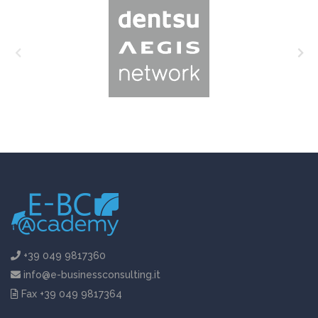
+39 049 9817360
info@e-businessconsulting.it
Fax +39 049 9817364