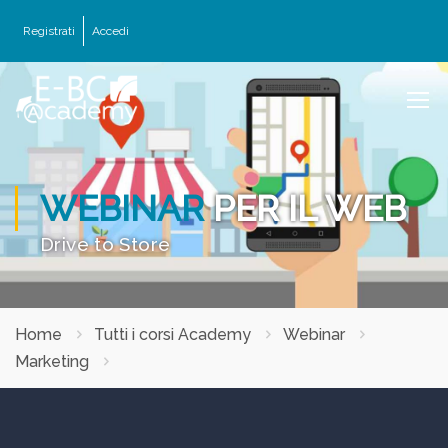
Registrati
Accedi
WEBINAR
PER IL WEB
Drive to Store
Home
Tutti i corsi Academy
Webinar
Marketing