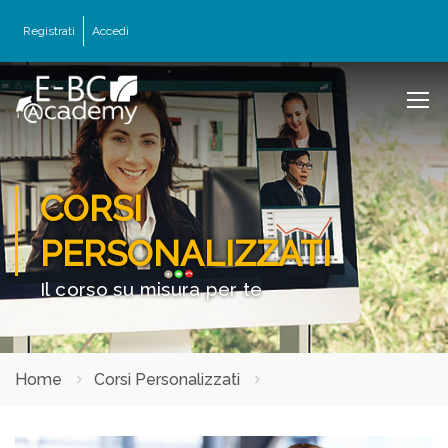
Registrati
Accedi
CORSI
PERSONALIZZATI
Il corso su misura per te
Home
Corsi Personalizzati