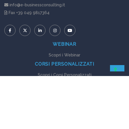
info@e-businessconsulting.it
Fax +39 049 9817364
WEBINAR
Scopri i Webinar
CORSI PERSONALIZZATI
Scopri i Corsi Personalizzati
GUIDE EBOOK
Scopri le Guide Ebook
© Copyright 2024 | E-Business Consulting - Sede Legale e Operativa: