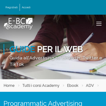
Registrati
Accedi
GUIDE
PER IL WEB
Guida all’Advertising su LinkedIn, Twitter e
TikTok
Home
Tutti i corsi Academy
Ebook
ADV
Programmatic Advertising