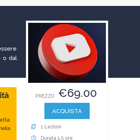
essere
 o dal
€69.00
ità
PREZZO
ACQUISTA
etta;
1
Lezioni
nella
Durata
1,5 ore