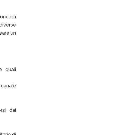
oncetti
diverse
reare un
e quali
 canale
rsi dai
tarie di