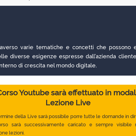
traverso varie tematiche e concetti che possono 
elle diverse esigenze espresse dall’azienda cliente
terno di crescita nel mondo digitale.
 Corso Youtube sarà effettuato in modal
Lezione Live
ermine della Live sarà possibile porre tutte le domande in dir
orso sarà successivamente caricato e sempre visibile 
one lezioni.