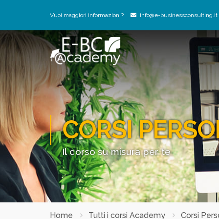
Vuoi maggiori informazioni?
info@e-businessconsulting.it
CORSI PERSO
Il corso su misura per te
Home
Tutti i corsi Academy
Corsi Perso