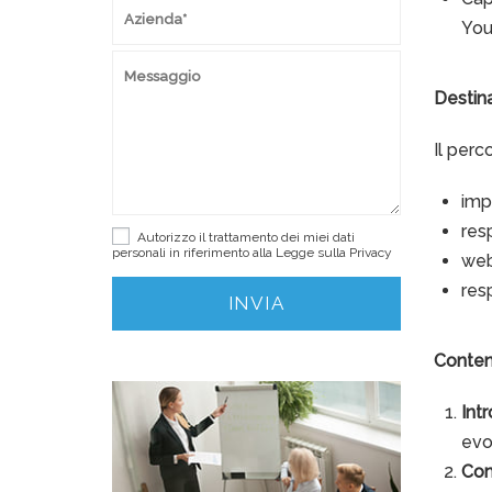
You
Destina
Il perco
imp
res
Autorizzo il trattamento dei miei dati
personali in riferimento alla Legge sulla
Privacy
web
res
Conten
Int
evo
Com