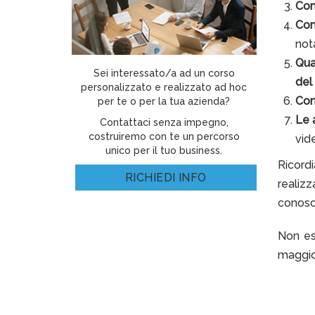
Com
Com
not
Qua
Sei interessato/a ad un corso
del
personalizzato e realizzato ad hoc
Com
per te o per la tua azienda?
Le a
Contattaci senza impegno,
costruiremo con te un percorso
vid
unico per il tuo business.
Ricordi
RICHIEDI INFO
realiz
conosce
Non es
maggior