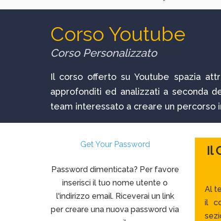
Corso Youtube
Corso Personalizzato
Il corso offerto su Youtube spazia at
approfonditi ed analizzati a seconda d
team interessato a creare un percorso in
Get Your Password
Il
Password dimenticata? Per favore
inserisci il tuo nome utente o
Al t
l'indirizzo email. Riceverai un link
il c
per creare una nuova password via
sezi