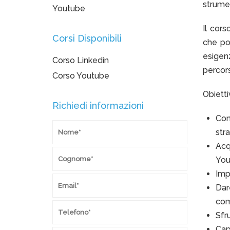
strume
Youtube
Il cor
Corsi Disponibili
che po
esigenz
Corso Linkedin
percors
Corso Youtube
Obiettiv
Richiedi informazioni
Con
str
Acq
You
Impa
Dar
com
Sfr
Cap