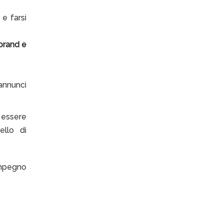
 e farsi
 brand e
 annunci
o essere
ello di
impegno