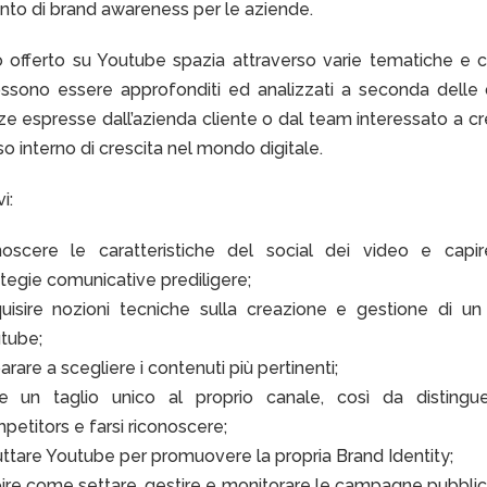
nto di brand awareness per le aziende.
so offerto su Youtube spazia attraverso varie tematiche e c
ssono essere approfonditi ed analizzati a seconda delle 
e espresse dall’azienda cliente o dal team interessato a c
o interno di crescita nel mondo digitale.
i:
oscere le caratteristiche del social dei video e capir
ategie comunicative prediligere;
uisire nozioni tecniche sulla creazione e gestione di un
tube;
rare a scegliere i contenuti più pertinenti;
e un taglio unico al proprio canale, così da distingue
petitors e farsi riconoscere;
uttare Youtube per promuovere la propria Brand Identity;
ire come settare, gestire e monitorare le campagne pubblici