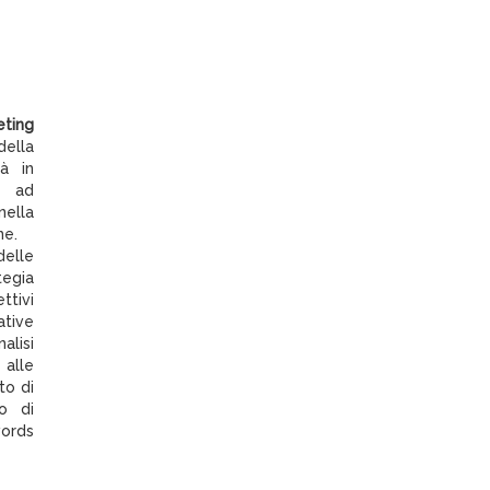
eting
della
tà in
o ad
ella
ne.
delle
tegia
ttivi
ative
alisi
alle
to di
o di
ords