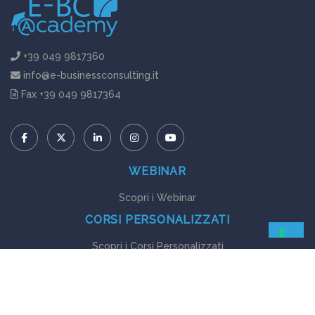
+39 049 9817360
info@e-businessconsulting.it
Fax +39 049 9817364
WEBINAR
Scopri i Webinar
CORSI PERSONALIZZATI
Scopri i Corsi Personalizzati
GUIDE EBOOK
Scopri le Guide Ebook