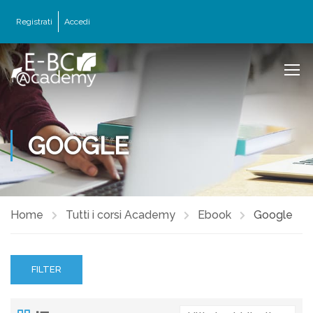
Registrati
Accedi
GOOGLE
Home
Tutti i corsi Academy
Ebook
Google
FILTER