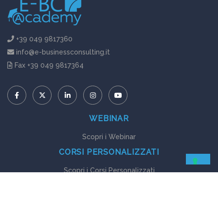
+39 049 9817360
info@e-businessconsulting.it
Fax +39 049 9817364
WEBINAR
Scopri i Webinar
CORSI PERSONALIZZATI
Scopri i Corsi Personalizzati
GUIDE EBOOK
Scopri le Guide Ebook