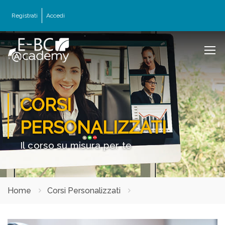
Registrati
Accedi
CORSI
PERSONALIZZATI
Il corso su misura per te
Home
Corsi Personalizzati