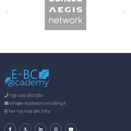
+39 049 9817360
info@e-businessconsulting.it
Fax +39 049 9817364