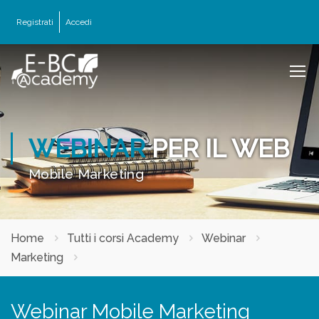
Registrati
Accedi
WEBINAR
PER IL WEB
Mobile Marketing
Home
Tutti i corsi Academy
Webinar
Marketing
Webinar Mobile Marketing