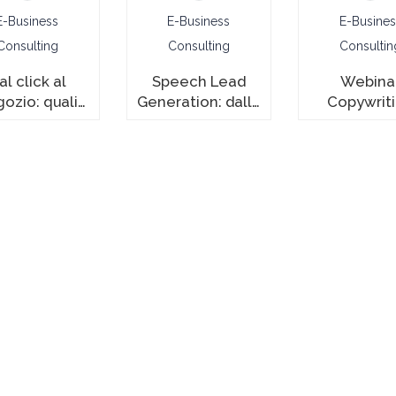
E-Business
E-Business
E-Busines
Consulting
Consulting
Consultin
al click al
Speech Lead
Webina
ozio: quali
Generation: dalla
Copywrit
 per il Drive
strategia alla
to Store?
gestione del
contatto