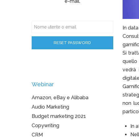
e-mail.
In dat
Consul
gamific
Si tra
quello
vedrà 
digita
Webinar
Gamific
strateg
Amazon, eBay e Alibaba
non lu
Audio Marketing
partico
Budget marketing 2021
Copywriting
In a
Nel
CRM