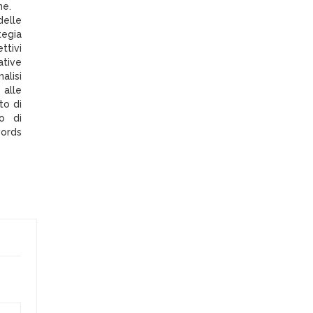
ne.
delle
tegia
ttivi
ative
alisi
alle
to di
o di
ords