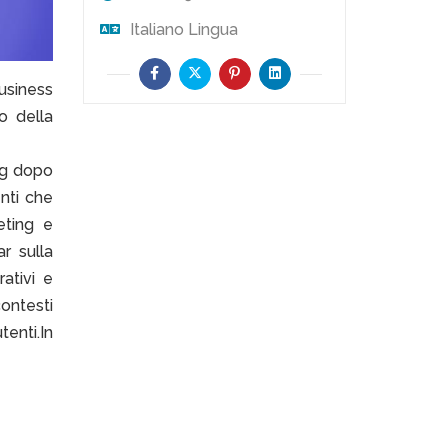
Italiano
Lingua
usiness
o della
ng dopo
nti che
eting e
r sulla
rativi e
contesti
enti.In