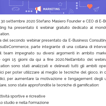
a 30 settembre 2020 Stefano Masiero Founder e CEO di E-B
ting ha presentato il webinar gratuito dedicato al mond
ation.
tta del secondo webinar presentato da E-Business Consulti
 sull’eCommerce, parte integrante di una collana di interve
il team impegnato su diversi argomenti in ambito mark
le ogni 15 giorni da qui a fine 2020.Nell’ambito del webina
ation sono stati analizzati e delineati tutti gli ambiti ope
ici per poter utilizzare al meglio le tecniche del gioco, in 
dici, per aumentare la motivazione e l’engagement degli ut
lare, sono state approfondite le tecniche di gamification:
ttività sportive e ricreative
lo studio e nella formazione