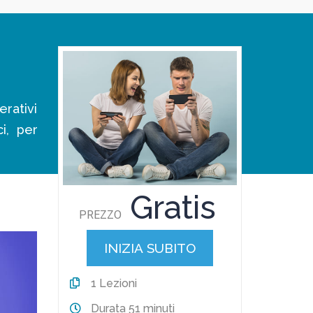
erativi
i, per
Gratis
PREZZO
INIZIA SUBITO
1
Lezioni
Durata
51 minuti