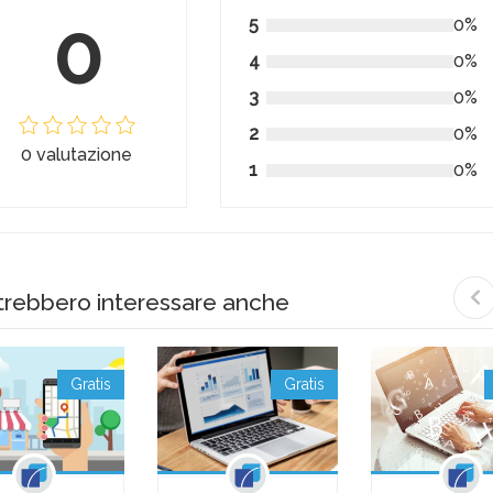
0
5
0%
4
0%
3
0%
2
0%
0 valutazione
1
0%
trebbero interessare anche
Gratis
Gratis