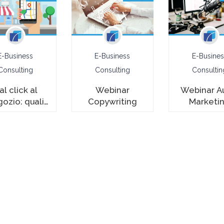
E-Business
E-Business
E-Busines
Consulting
Consulting
Consultin
al click al
Webinar
Webinar A
ozio: quali
Copywriting
Marketi
 per il Drive
to Store?