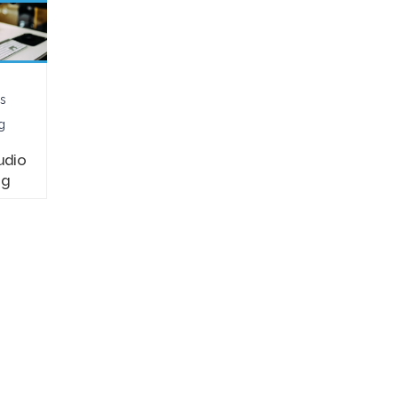
s
E-Business
E-Business
g
Consulting
Consulting
udio
Webinar
Webinar Mobile
ng
Ricerche di
Marketing
mercato