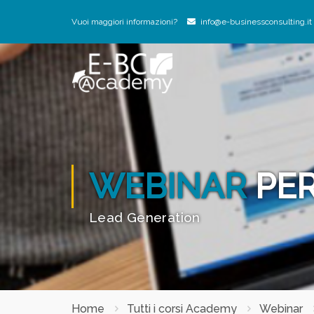
Vuoi maggiori informazioni?
info@e-businessconsulting.it
WEBINAR
PER
Lead Generation
Home
Tutti i corsi Academy
Webinar