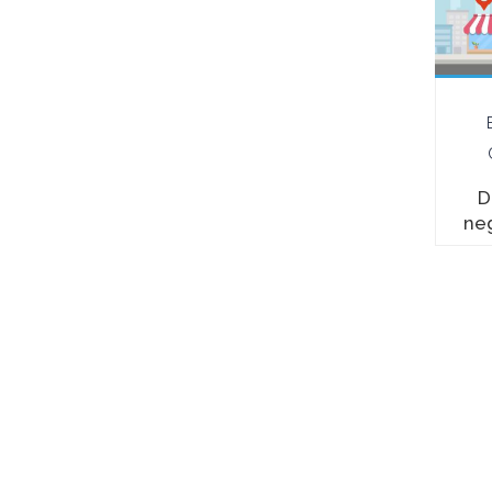
E-Business
E-Business
Consulting
Consulting
Webinar
Webinar Mobile
D
Ricerche di
Marketing
neg
mercato
dati