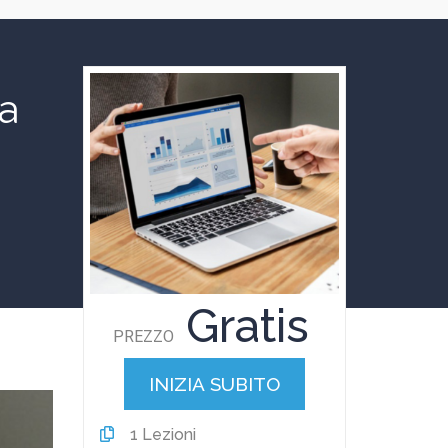
la
Gratis
PREZZO
INIZIA SUBITO
1
Lezioni