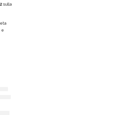
2
sulla
leta
i e