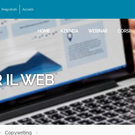
Registrati
Accedi
HOME
AZIENDA
WEBINAR
CORSI
 IL WEB
Copywriting