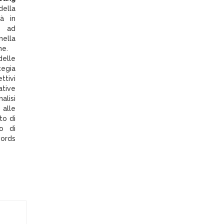
della
tà in
o ad
ella
ne.
delle
tegia
ttivi
ative
alisi
alle
to di
o di
ords