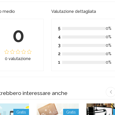
o medio
Valutazione dettagliata
0
5
0%
4
0%
3
0%
2
0%
0 valutazione
1
0%
trebbero interessare anche
Gratis
Gratis