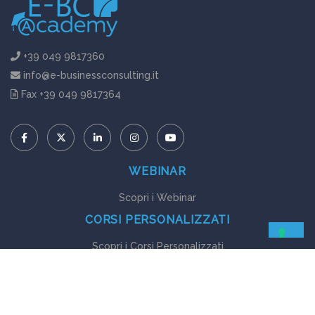
+39 049 9817360
info@e-businessconsulting.it
Fax +39 049 9817364
WEBINAR
Scopri i Webinar
CORSI PERSONALIZZATI
Scopri i Corsi Personalizzati
GUIDE EBOOK
Scopri le Guide Ebook